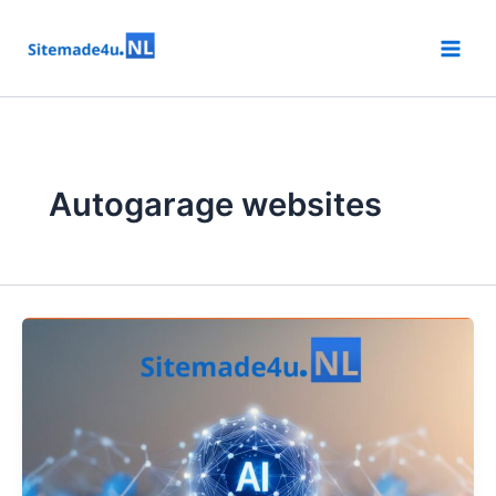
Ga
naar
de
inhoud
Autogarage websites